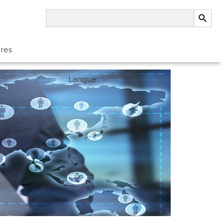
Search Button
Search
for:
ères
Langue