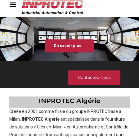
En savoir plus
Accue
Nous conn
Contactez-Nous
INPROTEC Algérie
Solutions et
Créée en 2001 comme filiale du groupe INPROTEC basé à
Milan,
INPROTEC
Algérie
est spécialisée dans la fourniture
de solutions « Clés en Main » en Automatisme et Contrôle de
Nos Référ
Procédé Industriel trouvant application principalement dans