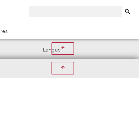
Search Button
Search
for:
ères
Langue