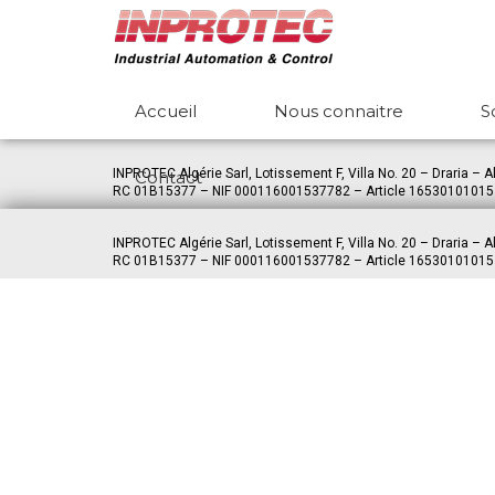
Accueil
Nous connaitre
S
INPROTEC Algérie Sarl, Lotissement F, Villa No. 20 – Draria – A
Contact
RC 01B15377 – NIF 000116001537782 – Article 1653010101
INPROTEC Algérie Sarl, Lotissement F, Villa No. 20 – Draria – A
RC 01B15377 – NIF 000116001537782 – Article 1653010101