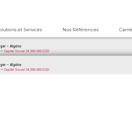
olutions et Services
Nos Références
Carri
lger – Algérie
5 –
Capital Social 24.200.000 DZD
lger – Algérie
5 –
Capital Social 24.200.000 DZD