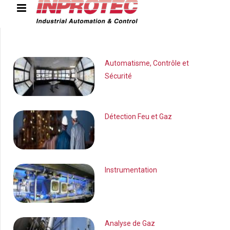
Automatisme, Contrôle et
Sécurité
Accue
Détection Feu et Gaz
Nous conn
Instrumentation
Solutions et
Nos Référ
Analyse de Gaz