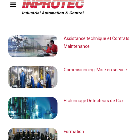
Assistance technique et Contrats
Maintenance
Accue
Commisionning, Mise en service
Nous conn
Etalonnage Détecteurs de Gaz
Solutions et
Formation
Nos Référ